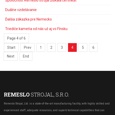
Spoločnosť Remeslo strojal získala certifikát
Duálne vzdelávanie
Ďalšia zákazka pre Nemecko
Triediče kameňa od nás už aj vo Fínsku
Page 4 of 6
Start
Prev
1
2
3
4
5
6
Next
End
REMESLO
STROJAL, S.R.O.
Remeslo Strojal, Ltd. is a state-of-the-art manufacturing facility, with highly skilled and
experienced staff, adequate resources, and superb technical capabilities that can