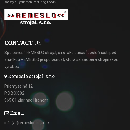
satisfy all your manufacturing needs.
CONTACT
US
Spoločnosť REMESLO strojal, s.r.o. ako súčasť spoločnosti pod
značkou REMESLO je spoločnosť, ktorá sa zaoberá strojárskou
výrobou.
Remeslo strojal, s.r.o.
Priemyselná 12
P.O.BOX 82
965 01 Žiar nad Hronom
Email
info(at)remeslostrojal.sk