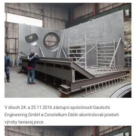
V dňoch 24. a 25.11.2016 zástupci spoločností Gautschi
Engineering GmbH a Constellium Děčín skontrolovali priebeh
výroby taviacej pece.