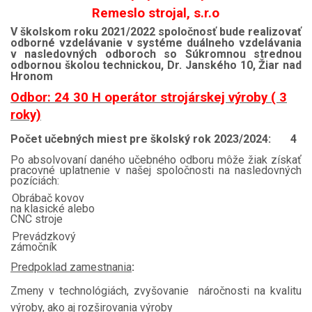
Remeslo strojal, s.r.o
V školskom roku 2021/2022 spoločnosť bude realizovať
odborné vzdelávanie v systéme duálneho vzdelávania
v nasledovných odboroch so Súkromnou strednou
odbornou školou technickou, Dr. Janského 10, Žiar nad
Hronom
Odbor: 24 30 H operátor strojárskej výroby ( 3
roky)
Počet učebných miest pre školský rok 2023/2024: 4
Po absolvovaní daného učebného odboru môže žiak získať
pracovné uplatnenie v našej spoločnosti na nasledovných
pozíciách:
Obrábač kovov
na klasické alebo
CNC stroje
Prevádzkový
zámočník
Predpoklad zamestnania
:
Zmeny v technológiách, zvyšovanie náročnosti na kvalitu
výroby, ako aj rozširovania výroby