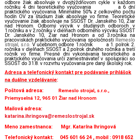
odbore žiak absolvuje v dvojtýždňovom cykle v každom
ročníku 4 dni teoretického vyučovania a 6 dní
praktického vyučovania. Minimálne 50% z celkového počtu
hodín OV za štúdium žiak absolvuje vo firme. Teoretické
vyučovanie žiak absolvuje na SSOŠT Dr. Janského 10, Žiar
nad Hronom. Odborný výcvik v študijných odboroch v
1.ročníku a v 2.ročníku v dielňach odborného výcviku SSOŠT
Dr. Janského 10, Žiar nad Hronom a od 3.ročníka na
pracoviskách praktického vyučovania spoločnosti
Remeslo
strojal, s.r.o.
V učebnom odbore 1.ročník a 1. polrok 2.
ročníka v dielňach SSOŠT a 2.polrok druhého ročníka a tretí
ročník vo firme. Presné dni vykonávania teoretického a
praktického vyučovania určí zamestnávateľ v spolupráci so
SSOŠT do 31.8. v rozvrhu vyučovania pre daný školský rok.
Adresa a telefonický kontakt pre podávanie prihlášok
na duálne vzdelávanie
:
Poštová adresa:
Remeslo strojal, s.r.o.,
Priemyselná 12, 965 01 Žiar nad Hronom
Mailová adresa:
katarina.ihringova@remeslostrojal.sk
Meno zamestnanca:
Mgr. Katarína Ihringová
Telefonický kontakt:
045 601 66 24 , mobil : 0918 652