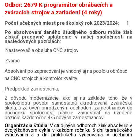
Odbor: 2679 K programátor obrábacích a
zváracích strojov a zariadení (4 roky)
Počet učebných miest pre školský rok 2023/2024: 1
Po absolvovaní daného študijného odboru môže žiak
získať pracovné uplatnenie v našej spoločnosti na
nasledovných pozíciách:
Nastavovač a obsluha CNC strojov
Zvárač
Absolvent po zapracovaní je vhodný aj na pozíciu obrábač
na CNC strojoch a kontrolór kvality.
Predpoklad zamestnania
:
Z dôvodu modernizácie, ako aj na základe toho, že v
spoločnosti pôsobí samostatná akreditovaná zváračská
škola, a zároveň prirodzeným odchodom zamestnancov do
dôchodku spoločnosť plánuje zamestnať na uvedené
pozície každoročne 4-5 nových zamestnancov.
Organizácia štúdia:
V
študijných odboroch žiak absolvuje v
dvojtýždňovom cykle v každom ročníku 5 dní teoretického
vyučovania a 5 dní praktického vyučovania. V učebnom