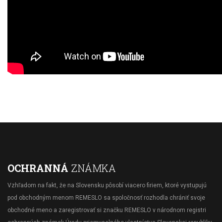
OCHRANNÁ
ZNÁMKA
Vzhľadom na fakt, že na Slovensku pôsobí viacero firiem, ktoré vystupujú
pod obchodným menom REMESLO sa spoločnosť rozhodla chrániť svoje
obchodné meno a zaregistrovať si značku REMESLO v národnom registri