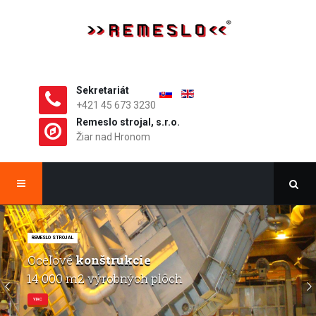
Sekretariát
+421 45 673 3230
Remeslo strojal, s.r.o.
Žiar nad Hronom
REMESLO STROJAL
Oceľové
konštrukcie
14 000 m2 výrobných plôch
VIAC