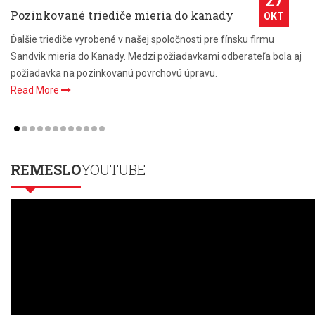
27
Pozinkované triediče mieria do kanady
OKT
Ďalšie triediče vyrobené v našej spoločnosti pre fínsku firmu
Sandvik mieria do Kanady. Medzi požiadavkami odberateľa bola aj
požiadavka na pozinkovanú povrchovú úpravu.
Read More
REMESLO
YOUTUBE