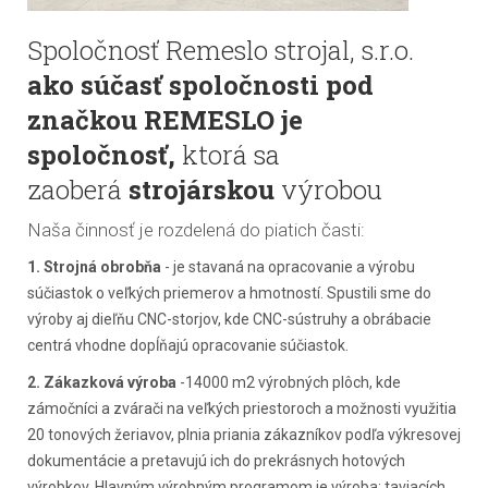
Spoločnosť Remeslo strojal, s.r.o.
ako súčasť spoločnosti pod
značkou REMESLO je
spoločnosť,
ktorá sa
zaoberá
strojárskou
výrobou
Naša činnosť je rozdelená do piatich časti:
1. Strojná obrobňa
- je stavaná na opracovanie a výrobu
súčiastok o veľkých priemerov a hmotností. Spustili sme do
výroby aj dieľňu CNC-storjov, kde CNC-sústruhy a obrábacie
centrá vhodne dopĺňajú opracovanie súčiastok.
2. Zákazková výroba
-14000 m2 výrobných plôch, kde
zámočníci a zvárači na veľkých priestoroch a možnosti využitia
20 tonových žeriavov, plnia priania zákazníkov podľa výkresovej
dokumentácie a pretavujú ich do prekrásnych hotových
výrobkov. Hlavným výrobným programom je výroba: taviacích