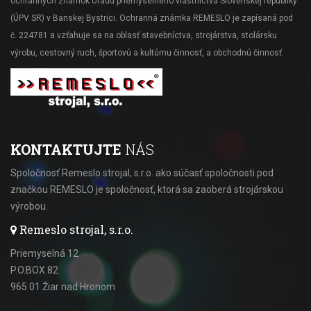
ochranných známok Úradu priemyselného vlastníctva Slovenskej republiky
(ÚPV SR) v Banskej Bystrici. Ochranná známka REMESLO je zapísaná pod
č. 224781 a vzťahuje sa na oblasť stavebníctva, strojárstva, stolársku
výrobu, cestovný ruch, športovú a kultúrnu činnosť, a obchodnú činnosť.
KONTAKTUJTE
NÁS
Spoločnosť Remeslo strojal, s.r.o. ako súčasť spoločnosti pod
značkou REMESLO je spoločnosť, ktorá sa zaoberá strojárskou
výrobou.
Remeslo strojal, s.r.o.
Priemyselná 12
P.O.BOX 82
965 01 Žiar nad Hronom