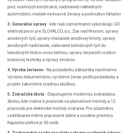
pecí, oceľových konštrukcií, nadstavieb nákladných
automobilov, mačiek na kozové žeriavy a podvozkov ťahačov
3. Generálne opravy
- kde naši zamestnanci vykonávajú: GO
elektrolýzerov pre SLOVALCO, a.s., Žiar nad Hronom, opravy
anodových tyčí, opravy miešačiek anodovej hmoty, opravy
anodových nadstavieb, zalievanie katódových tyčí do
katodových blokov sivou liatinou, opravy čerpacích vozíkov
kolesovej techniky a opravy žeriavov
4. Výroba žeriavov
- Na požiadavku zákazníka navrhneme
výrobnú dokumentáciu, vyrobíme žeriav podľa požiadavky a
projekt zakončíme úradnou skúškou.
5. Zváračská škola
- Disponujeme modernou zváračskou
školou, kde máme 6 pracovísk na plameňové metódy a 12
pracovísk pre elektrické metódy zvárania. Pre účastníkov
vzdelávania máme pripravené šatne a sociálne priestory.
Kapacita učebne je 30 osôb.
6. Zodpovedná osoba pre účely ochrany osobných údajov
-