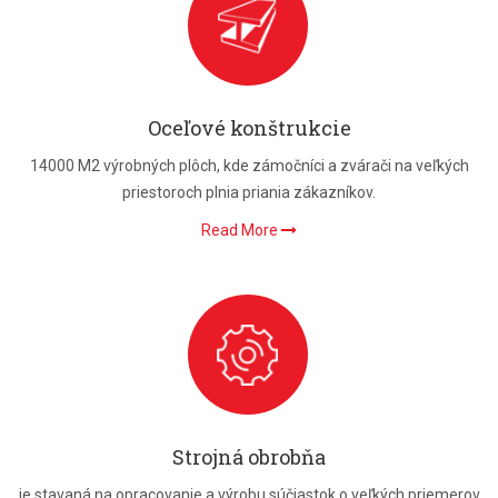
Oceľové konštrukcie
14000 M2 výrobných plôch, kde zámočníci a zvárači na veľkých
priestoroch plnia priania zákazníkov.
Read More
Strojná obrobňa
je stavaná na opracovanie a výrobu súčiastok o veľkých priemerov