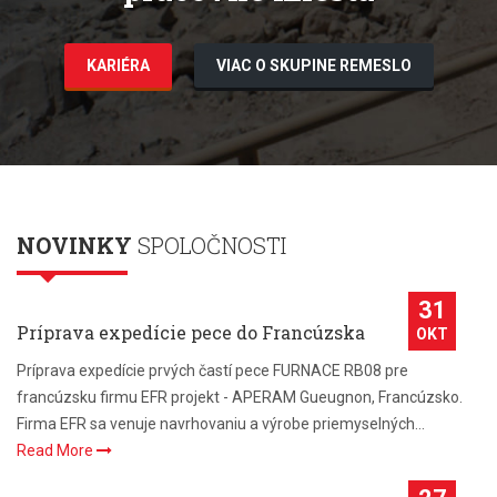
KARIÉRA
VIAC O SKUPINE REMESLO
NOVINKY
SPOLOČNOSTI
31
Príprava expedície pece do Francúzska
OKT
Príprava expedície prvých častí pece FURNACE RB08 pre
francúzsku firmu EFR projekt - APERAM Gueugnon, Francúzsko.
Firma EFR sa venuje navrhovaniu a výrobe priemyselných
…
Read More