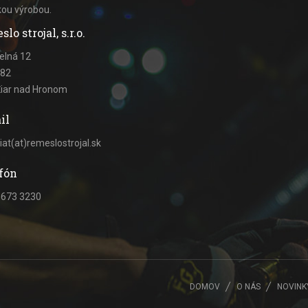
kou výrobou.
o strojal, s.r.o.
elná 12
 82
Žiar nad Hronom
il
iat(at)remeslostrojal.sk
fón
 673 3230
DOMOV
O NÁS
NOVINK