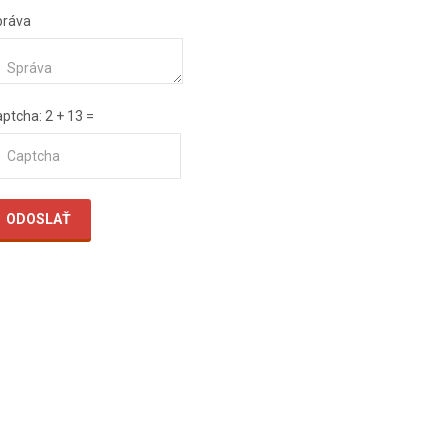
práva
aptcha
: 2 + 13 =
ODOSLAŤ