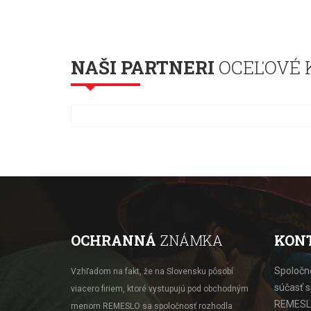
NAŠI PARTNERI
OCEĽOVÉ 
OCHRANNÁ
ZNÁMKA
KON
Spoločno
Vzhľadom na fakt, že na Slovensku pôsobí
súčasť 
viacero firiem, ktoré vystupujú pod obchodným
REMESLO
menom REMESLO sa spoločnosť rozhodla