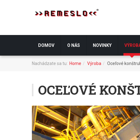
DOMOV
O NÁS
NOVINKY
VÝROB
Nachádzate sa tu:
Home
Výroba
Oceľové konštru
OCEĽOVÉ KONŠ