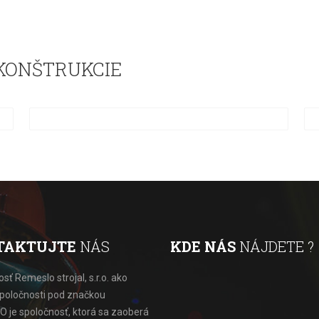
KONŠTRUKCIE
TAKTUJTE
NÁS
KDE NÁS
NÁJDETE ?
sť Remeslo strojal, s.r.o. ako
spoločnosti pod značkou
 je spoločnosť, ktorá sa zaoberá