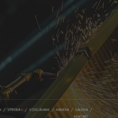
Y
VÝROBA
VZDELÁVANIE
KARIÉRA
GALÉRIA
KONTAKT