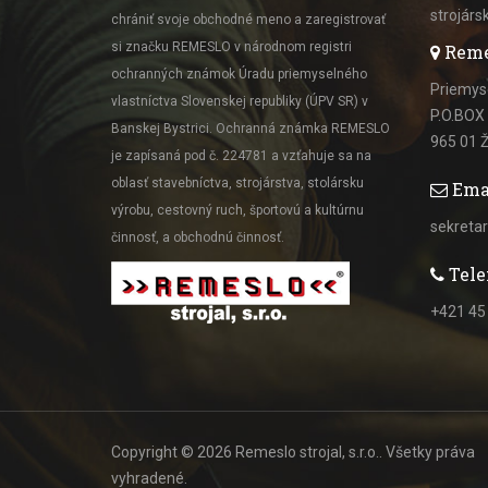
strojárs
chrániť svoje obchodné meno a zaregistrovať
si značku REMESLO v národnom registri
Remesl
ochranných známok Úradu priemyselného
Priemys
vlastníctva Slovenskej republiky (ÚPV SR) v
P.O.BOX
Banskej Bystrici. Ochranná známka REMESLO
965 01 
je zapísaná pod č. 224781 a vzťahuje sa na
oblasť stavebníctva, strojárstva, stolársku
Ema
výrobu, cestovný ruch, športovú a kultúrnu
sekretar
činnosť, a obchodnú činnosť.
Tele
+421 45
Copyright © 2026 Remeslo strojal, s.r.o.. Všetky práva
vyhradené.