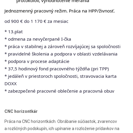
protokolov, vyhodnotenie merania
Jednozmenný pracovný režim. Práca na HPP/živnosť.
od 900 € do 1 170 € za mesiac
* 13.plat
* odmena za nevyčerpané I-čka
* práca v stabilnej a zároveň rozvíjajúcej sa spoločnosti
* pravidelné školenia a podpora v oblasti vzdelávania
* podpora v procese adaptácie
* 37,5 hodinový fond pracovného týždňa (pri TPP)
* jedáleň v priestoroch spoločnosti, stravovacia karta
DOXX
* zabezpečené pracovné oblečenie a pracovná obuv
CNC horiz
ontkár
Práca na CNC horizontkách. Obrábanie súčiastok, zvarencov
a rozličných podskupín, ich upínanie a rozloženie prídavkov na