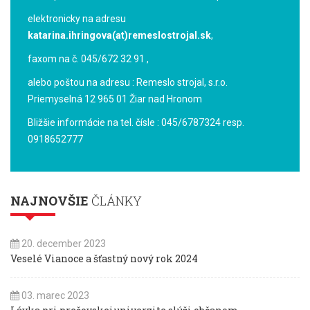
elektronicky na adresu
katarina.ihringova(at)remeslostrojal.sk
,
faxom na č. 045/672 32 91 ,
alebo poštou na adresu : Remeslo strojal, s.r.o.
Priemyselná 12 965 01 Žiar nad Hronom
Bližšie informácie na tel. čísle : 045/6787324 resp.
0918652777
NAJNOVŠIE
ČLÁNKY
20. december 2023
Veselé Vianoce a šťastný nový rok 2024
03. marec 2023