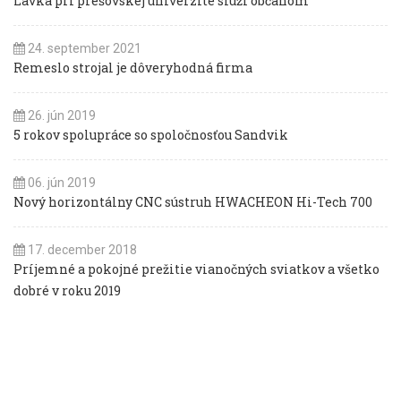
Lávka pri prešovskej univerzite slúži občanom
24. september 2021
Remeslo strojal je dôveryhodná firma
26. jún 2019
5 rokov spolupráce so spoločnosťou Sandvik
06. jún 2019
Nový horizontálny CNC sústruh HWACHEON Hi-Tech 700
17. december 2018
Príjemné a pokojné prežitie vianočných sviatkov a všetko
dobré v roku 2019