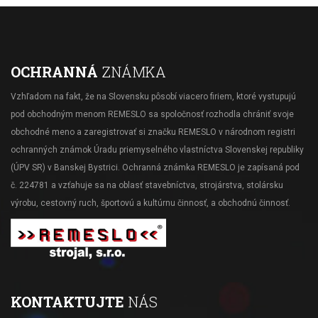
OCHRANNÁ
ZNÁMKA
Vzhľadom na fakt, že na Slovensku pôsobí viacero firiem, ktoré vystupujú
pod obchodným menom REMESLO sa spoločnosť rozhodla chrániť svoje
obchodné meno a zaregistrovať si značku REMESLO v národnom registri
ochranných známok Úradu priemyselného vlastníctva Slovenskej republiky
(ÚPV SR) v Banskej Bystrici. Ochranná známka REMESLO je zapísaná pod
č. 224781 a vzťahuje sa na oblasť stavebníctva, strojárstva, stolársku
výrobu, cestovný ruch, športovú a kultúrnu činnosť, a obchodnú činnosť.
KONTAKTUJTE
NÁS