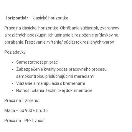
Horizontkár
– klasická horizontka
Práca na klasickej horizontke. Obrábanie súčiastok, zvarencov
a rozličných podskupín, ich upínanie a rozloženie prídavkov na
obrábanie. Frézovanie /vŕtanie/ súčiastok rozličných tvarov.
Požiadavky:
Samostatnosť pri práci
Zabezpečenie kvality počas pracovného procesu
samokontrolou prislúchajúcimi meradlami
Viazanie a manipulácia s bremenami
Nutnosť čítania technickej dokumentácie
Práca na 1 zmenu
Mzda – od 900 € brutto
Práca na TPP/živnosť