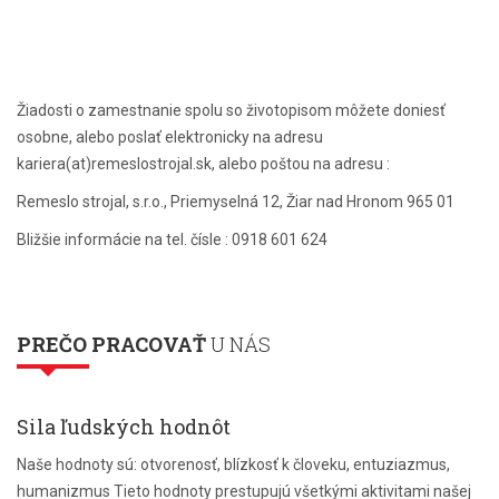
Žiadosti o zamestnanie spolu so životopisom môžete doniesť
osobne, alebo poslať elektronicky na adresu
kariera(at)remeslostrojal.sk, alebo poštou na adresu :
Remeslo strojal, s.r.o., Priemyselná 12, Žiar nad Hronom 965 01
Bližšie informácie na tel. čísle : 0918 601 624
PREČO PRACOVAŤ
U NÁS
Sila ľudských hodnôt
Naše hodnoty sú: otvorenosť, blízkosť k človeku, entuziazmus,
humanizmus Tieto hodnoty prestupujú všetkými aktivitami našej