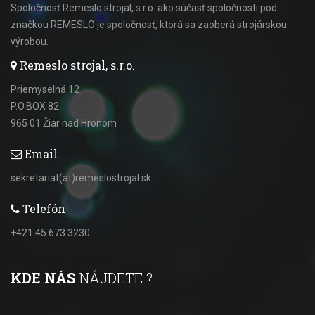
Spoločnosť Remeslo strojal, s.r.o. ako súčasť spoločnosti pod
značkou REMESLO je spoločnosť, ktorá sa zaoberá strojárskou
výrobou.
Remeslo strojal, s.r.o.
Priemyselná 12
P.O.BOX 82
965 01 Žiar nad Hronom
Email
sekretariat(at)remeslostrojal.sk
Telefón
+421 45 673 3230
KDE NÁS
NÁJDETE ?