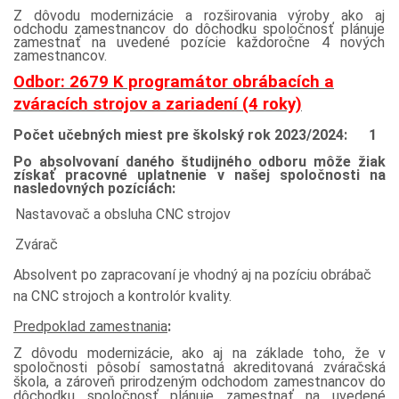
Z dôvodu modernizácie a rozširovania výroby ako aj
odchodu zamestnancov do dôchodku spoločnosť plánuje
zamestnať na uvedené pozície každoročne 4 nových
zamestnancov.
Odbor: 2679 K programátor obrábacích a
zváracích strojov a zariadení (4 roky)
Počet učebných miest pre školský rok 2023/2024: 1
Po absolvovaní daného študijného odboru môže žiak
získať pracovné uplatnenie v našej spoločnosti na
nasledovných pozíciách:
Nastavovač a obsluha CNC strojov
Zvárač
Absolvent po zapracovaní je vhodný aj na pozíciu obrábač
na CNC strojoch a kontrolór kvality.
Predpoklad zamestnania
:
Z dôvodu modernizácie, ako aj na základe toho, že v
spoločnosti pôsobí samostatná akreditovaná zváračská
škola, a zároveň prirodzeným odchodom zamestnancov do
dôchodku spoločnosť plánuje zamestnať na uvedené