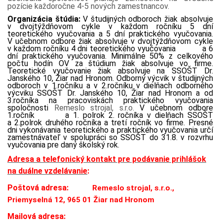
pozície každoročne 4-5 nových zamestnancov.
Organizácia štúdia:
V
študijných odboroch žiak absolvuje
v dvojtýždňovom cykle v každom ročníku 5 dní
teoretického vyučovania a 5 dní praktického vyučovania.
V učebnom odbore žiak absolvuje v dvojtýždňovom cykle
v každom ročníku 4 dni teoretického vyučovania a 6
dní praktického vyučovania. Minimálne 50% z celkového
počtu hodín OV za štúdium žiak absolvuje vo firme.
Teoretické vyučovanie žiak absolvuje na SSOŠT Dr.
Janského 10, Žiar nad Hronom. Odborný výcvik v študijných
odboroch v 1.ročníku a v 2.ročníku v dielňach odborného
výcviku SSOŠT Dr. Janského 10, Žiar nad Hronom a od
3.ročníka na pracoviskách praktického vyučovania
spoločnosti
Remeslo strojal, s.r.o.
V učebnom odbore
1.ročník a 1. polrok 2. ročníka v dielňach SSOŠT
a 2.polrok druhého ročníka a tretí ročník vo firme. Presné
dni vykonávania teoretického a praktického vyučovania určí
zamestnávateľ v spolupráci so SSOŠT do 31.8. v rozvrhu
vyučovania pre daný školský rok.
Adresa a telefonický kontakt pre podávanie prihlášok
na duálne vzdelávanie
:
Poštová adresa:
Remeslo strojal, s.r.o.,
Priemyselná 12, 965 01 Žiar nad Hronom
Mailová adresa: