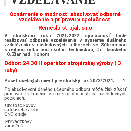
Oznámenie o možnosti absolvovať odborné
vzdelávanie a prípravu v spoločnosti
Remeslo strojal, s.r.o
V školskom roku 2021/2022 spoločnosť bude
realizovať odborné vzdelávanie v systéme duálneho
vzdelávania v nasledovných odboroch so Súkromnou
strednou odbornou školou technickou, Dr. Janského
10, Žiar nad Hronom
Odbor: 24 30 H operátor strojárskej výroby ( 3
roky)
Počet učebných miest pre školský rok 2023/2024: 4
Po absolvovaní daného učebného odboru môže žiak získať
pracovné uplatnenie v našej spoločnosti na nasledovných
pozíciách:
Obrábač kovov
na klasické alebo
CNC stroje
Prevádzkový
zámočník