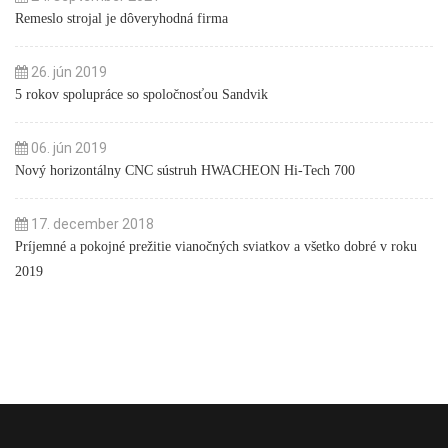
Remeslo strojal je dôveryhodná firma
26. jún 2019
5 rokov spolupráce so spoločnosťou Sandvik
06. jún 2019
Nový horizontálny CNC sústruh HWACHEON Hi-Tech 700
17. december 2018
Príjemné a pokojné prežitie vianočných sviatkov a všetko dobré v roku
2019