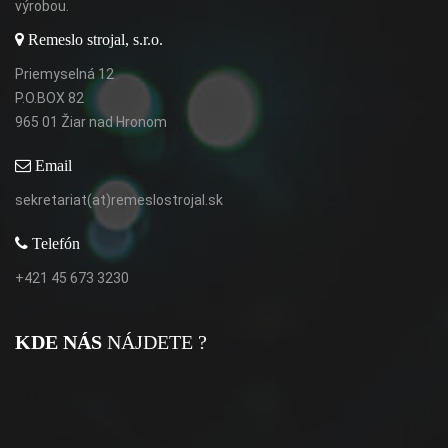
výrobou.
Remeslo strojal, s.r.o.
Priemyselná 12
P.O.BOX 82
965 01 Žiar nad Hronom
Email
sekretariat(at)remeslostrojal.sk
Telefón
+421 45 673 3230
KDE NÁS
NÁJDETE ?